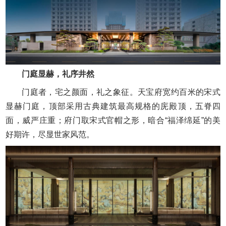
门庭显赫，礼序井然
门庭者，宅之颜面，礼之象征。天宝府宽约百米的宋式
显赫门庭，顶部采用古典建筑最高规格的庑殿顶，五脊四
面，威严庄重；府门取宋式官帽之形，暗合“福泽绵延”的美
好期许，尽显世家风范。