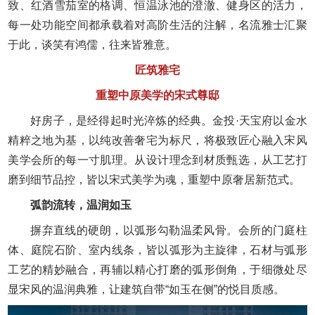
致、红酒雪茄室的格调、恒温泳池的澄澈、健身区的活力，
每一处功能空间都承载着对高阶生活的注解，名流雅士汇聚
于此，谈笑有鸿儒，往来皆雅意。
匠筑雅宅
重塑中原美学的宋式尊邸
好房子，是经得起时光淬炼的经典。金投·天宝府以金水
精粹之地为基，以纯改善奢宅为标尺，将极致匠心融入宋风
美学会所的每一寸肌理。从设计理念到材质甄选，从工艺打
磨到细节品控，皆以宋式美学为魂，重塑中原奢居新范式。
弧韵流转，温润如玉
摒弃直线的硬朗，以弧形勾勒温柔风骨。会所的门庭柱
体、庭院石阶、室内线条，皆以弧形为主旋律，石材与弧形
工艺的精妙融合，再辅以精心打磨的弧形倒角，于细微处尽
显宋风的温润典雅，让建筑自带“如玉在侧”的悦目质感。