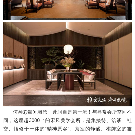
何须彩墨冗雕饰，此间自是第一流！与寻常会所空间不
同，这座超3000㎡的宋风美学会所，是集接待、洽谈、社
交、悟修于一体的“精神原乡”。茶室的静谧、棋牌室的雅