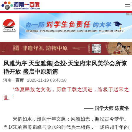
风雅为序 天宝雅集|金投·天宝府宋风美学会所惊
艳开放 盛启中原新篇
河南一百度
2025-11-19 09:48:50
“华夏民族之文化，历数千载之演进，造极于赵宋之
世。”
—— 国学大师 陈寅恪
宋韵如水，浸润千年文脉；风雅如光，照彻古今梦华。
当赵宋的审美巅峰与金水的时代热土相遇，一场跨越千年的