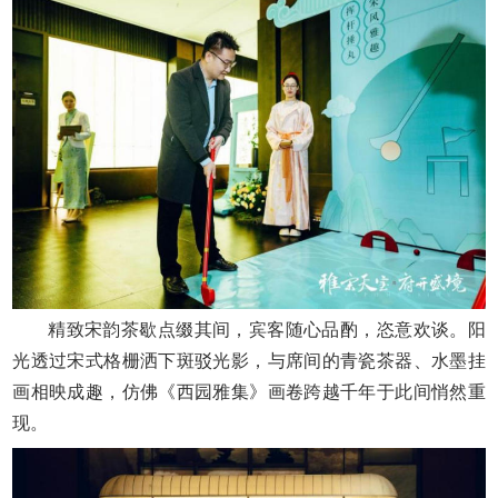
精致宋韵茶歇点缀其间，宾客随心品酌，恣意欢谈。阳
光透过宋式格栅洒下斑驳光影，与席间的青瓷茶器、水墨挂
画相映成趣，仿佛《西园雅集》画卷跨越千年于此间悄然重
现。