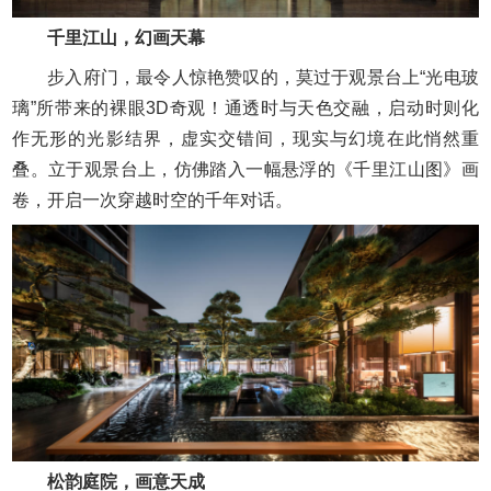
千里江山，幻画天幕
步入府门，最令人惊艳赞叹的，莫过于观景台上“光电玻
璃”所带来的裸眼3D奇观！通透时与天色交融，启动时则化
作无形的光影结界，虚实交错间，现实与幻境在此悄然重
叠。立于观景台上，仿佛踏入一幅悬浮的《千里江山图》画
卷，开启一次穿越时空的千年对话。
松韵庭院，画意天成