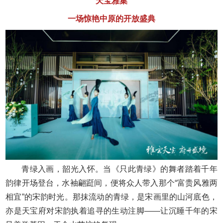
天宝雅集
一场惊艳中原的开放盛典
青绿入画，韶光入怀。当《只此青绿》的舞者踏着千年
韵律开场登台，水袖翩跹间，便将众人带入那个“富贵风雅两
相宜”的宋韵时光。那抹流动的青绿，是宋画里的山河底色，
亦是天宝府对宋韵执着追寻的生动注脚——让沉睡千年的宋