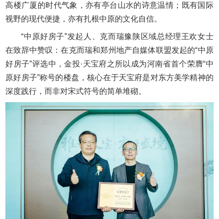
高楼广厦的时代气象，亦有亭台山水的诗意温情；既有国际
视野的现代便捷，亦有扎根中原的文化自信。
“中原好房子”发起人、克而瑞豫陕区域总经理王欢女士
在致辞中赞叹：在克而瑞和郑州地产自媒体联盟发起的“中原
好房子”评选中，金投·天宝府之所以成为河南省首个荣膺“中
原好房子”称号的楼盘，核心在于天宝府是对东方美学精神的
深度践行，而非对宋式符号的简单堆砌。