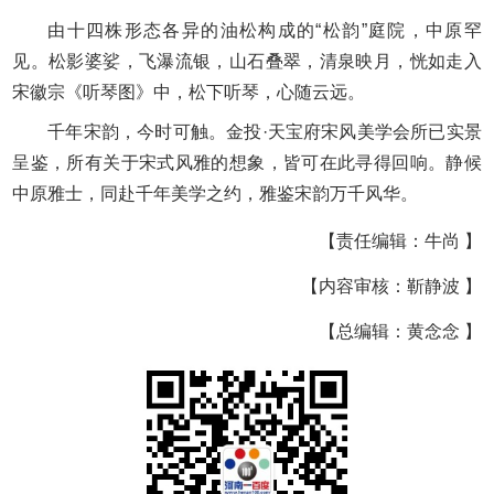
由十四株形态各异的油松构成的“松韵”庭院，中原罕
见。松影婆娑，飞瀑流银，山石叠翠，清泉映月，恍如走入
宋徽宗《听琴图》中，松下听琴，心随云远。
千年宋韵，今时可触。金投·天宝府宋风美学会所已实景
呈鉴，所有关于宋式风雅的想象，皆可在此寻得回响。静候
中原雅士，同赴千年美学之约，雅鉴宋韵万千风华。
【责任编辑：牛尚 】
【内容审核：靳静波 】
【总编辑：黄念念 】