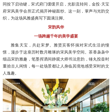
同按下启动键，宋式府门缓缓开启，光影流转间，金投·天宝
府宋风美学会所正式揭开神秘面纱。这一刻，掌声与光韵交
织，为这场风雅盛典写下圆满注脚。
宋韵风华
一场跨越千年的美学盛宴
雅集天宝，共赴宋梦。雅贤宾客怀揣对宋式生活的憧
憬，漫步于这座历时数月雕琢的宋风美学空间。茶香袅袅中
细品宋韵雅趣，笔墨挥洒间静观大师书法意韵，锤丸投壶时
重拾古人闲情，每一处场景都让人身临其境地感受宋时的文
人逸趣。