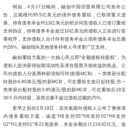
例如，4月17日晚间，融创中国控股有限公司发布公
告，总规模约95.5亿美元的境外债务重组，已取得重大进
展。持有债务本金约13亿美元的初步同意债权人已签订重组
支持协议，持有债务本金超过10亿美元的债权人正在进行签
署程序，支持债权人合计持有债务本金占现有债务本金总额
约26%。融创现向其他债务持有人寻求更广泛支持。
融创重组方案的一大核心亮点即“全额债权转股权”，为
债权人提供获得短期流动性及潜在股票升值收益的机会。公
司向债权人分派两种新强制可转债(新MCB)，一类将获分配
转股价6.80港元/股的新MCB，可在重组生效日起转股;另一
类将获分配转股价3.85港元/股的新MCB，可在重组后18至
30个月内转股，该类总量不超过债权总额的25%。
更早之前的3月18日，龙光集团向债权人公布了整体境
内债务重组方案，涵盖“H8龙控05”“H9龙控01”“H9龙控
02”“H1龙控01”等21笔债券，本金余额合计219.62亿元。值