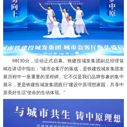
9时30分，活动正式启幕。铁建投城发集团副总经理翁
斌在讲话中指出："城市会客厅的落成，是铁建投城发集团发
展历程中一座重要的里程碑。它不仅是我们品牌形象的集中
展示，更是铁建投城发集团践行“建设中原理想家园，共享中
原美好生活”使命的生动体现。"