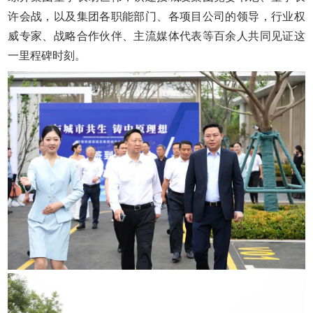
许会战，以及集团各职能部门、各项目公司的领导，行业权
威专家、战略合作伙伴、主流媒体代表等百余人共同见证这
一里程碑时刻。