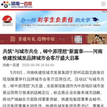
共筑"与城市共生，铸中原理想"新篇章——河南
铁建投城发品牌城市会客厅盛大启幕
河南一百度
2025-05-08 16:04:44
5月8日，河南铁建投城市发展集团于郑州花园北路项目
现场隆重举行品牌城市会客厅启用仪式。活动以"与城市共
生，铸中原理想"为主题，全面展现集团作为中原地区城市发
展运营商引领者的战略定位，标志着企业在服务城市战略、
推动产城融合方面取得重要突破。铁建投集团董事会秘书、
综开集团董事长胡世伟，铁建投城发集团党委书记、董事长