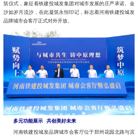
筑仪式，象征着铁建投城发集团对城市发展的庄严承诺。金
沙如岁月流沙，在此凝筑永恒印记，标志着河南铁建投城发
品牌城市会客厅正式对外开放。
多元功能展示 共创美好未来
河南铁建投城发品牌城市会客厅位于郑州花园北路与滨