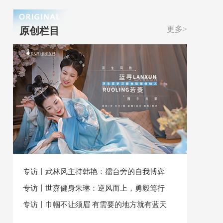
更多>
原创栏目
专访丨武林风主持韩艳：擂台旁的自我博弈
专访丨世嘉健身朱琳：逆风而上，勇毅笃行
专访丨巾帼不让须眉 有需要的地方就有蓝天