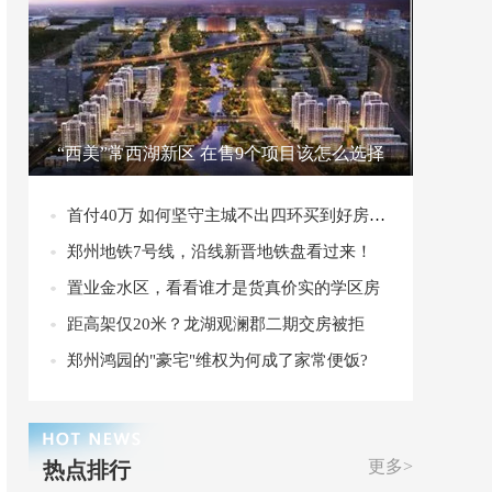
“西美”常西湖新区 在售9个项目该怎么选择
首付40万 如何坚守主城不出四环买到好房子？
郑州地铁7号线，沿线新晋地铁盘看过来！
置业金水区，看看谁才是货真价实的学区房
距高架仅20米？龙湖观澜郡二期交房被拒
郑州鸿园的"豪宅"维权为何成了家常便饭?
更多>
热点排行