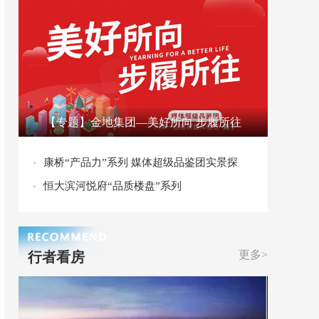
【专题】金地集团—美好所向 步履所往
康桥“产品力”系列 媒体超级品鉴团实景探
恒大滨河悦府“品质楼盘”系列
更多>
行者看房