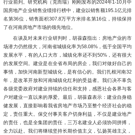
行业前列。研究机构（克而瑞）刚刚发布的2024年1-10月中
国房地产企业销售业绩排行榜中，建业以销售额195.1亿元排
名第36位，销售面积307.8万平方米排名第16位，持续保持
了在河南房地产市场的领先地位。
在谈及对未来行业研判时，胡葆森指出：房地产业的市
场潜力仍然很大，河南省城镇化率为58.08%，低于全国平均
发展水平，有的人口大市，城镇化率还不到50%，还有很大
的发展空间。建业是在全省布局的房企，我们对做好自己的
事情，加快河南新型城镇化，是有信心的。我们扎根河南32
年，是改革开放和河南城镇化红利的受益者。我们决不辜负
各级党委政府对建业持续的信任和支持，感恩社会各界与客
户对建业一直以来的厚爱。最后，胡葆森表示：建业自身稳
健发展，直接影响着我省房地产市场乃至整个经济社会的稳
定，责任重大。保交付事关客户切身利益，不仅是建业地产
的责任，也是全集团的责任，三万名建业人必须协同拼搏，
全力以赴。我们将继续坚持长期价值主义，弘扬英雄主义，