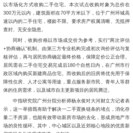
以市场化方式收购二手住宅。本次试点收购对象为总价在
300万元以内，建筑面积在70平方米以下，位于广州环城高
速以内的二手住宅，楼龄不限。要求房产权属清晰、无抵押
查封、无安全隐患。
同时，收购价格以市场成交价为参考，实行“两次评估
+协商确认”机制。由第三方专业机构完成初次询价评估与复
核评估，再与居民协商确定最终价格，保障定价公正合理。
居民需在二手住宅交易完成后180个自然日内，在广州市行
政区域内购买新建商品住宅。而收购后的旧房将优先用于保
障性住房、人才公寓等用途，重点服务新市民、青年人等群
体的住房需求，以及城市自主更新项目的居民腾迁。
中指研究院广州分院分析师杨永俊对大河财立方记者表
示，这一举措既有助于解决一二手置换链条的堵点，消化存
量二手房源，也能有效带动新房市场的去化，形成房地产市
场的良性循环。其中，中心城区以及近郊核心地段的优质新