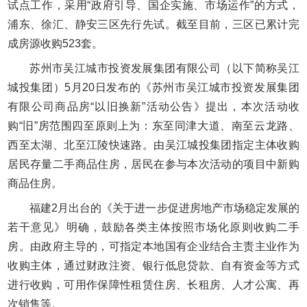
试点工作，采用“政府引导、国企实施、市场运作”的方式，
浦东、徐汇、静安三区先行先试。截至目前，三区已累计完
成房源收购523套。
苏州市吴江城市投资发展集团有限公司（以下简称吴江
城投集团）5月20日发布的《苏州市吴江城市投资发展集团
有限公司商品房“以旧换新”活动公告》提出，本次活动收
购“旧”房范围四至原则上为：东至同津大道、南至云龙路、
西至太湖、北至江陵快速路。由吴江城投集团指定主体收购
居民存量二手商品住房，居民在参与本次活动的项目中新购
商品住房。
福建2月出台的《关于进一步促进房地产市场稳定发展的
若干意见》明确，鼓励各类主体按照市场化原则收购二手
房。由政府主导的，可指定本地国有企业结合主责主业作为
收购主体，通过财政注资、银行低息贷款、自有资金等方式
进行收购，可用作保障性租赁住房、长租房、人才公寓、再
次销售等。